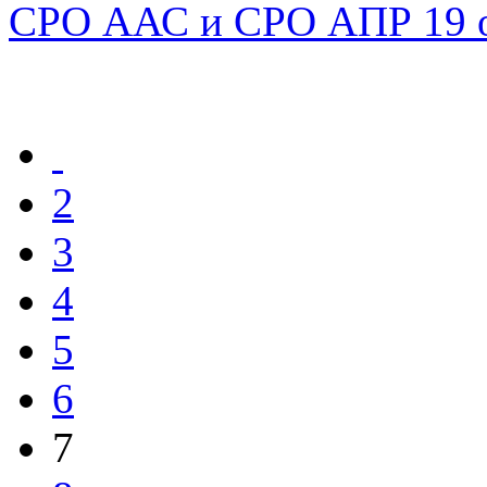
СРО ААС и СРО АПР 19 ок
2
3
4
5
6
7