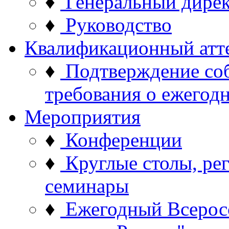
♦
Генеральный дире
♦
Руководство
Квалификационный атт
♦
Подтверждение со
требования о ежего
Мероприятия
♦
Конференции
♦
Круглые столы, ре
семинары
♦
Ежегодный Всерос