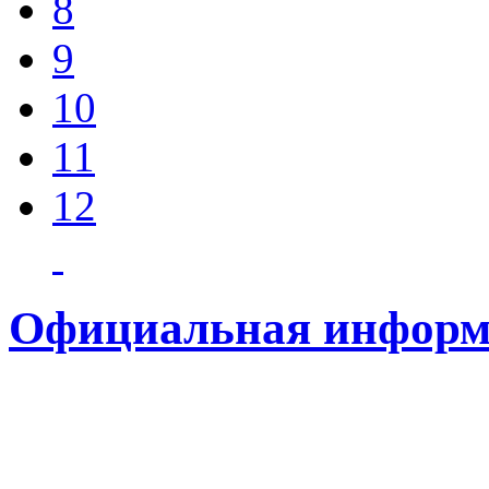
8
9
10
11
12
Официальная информ