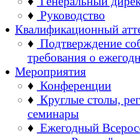
♦
Генеральный дире
♦
Руководство
Квалификационный атт
♦
Подтверждение со
требования о ежего
Мероприятия
♦
Конференции
♦
Круглые столы, ре
семинары
♦
Ежегодный Всерос