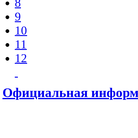
8
9
10
11
12
Официальная информ