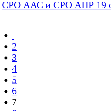
СРО ААС и СРО АПР 19 ок
2
3
4
5
6
7