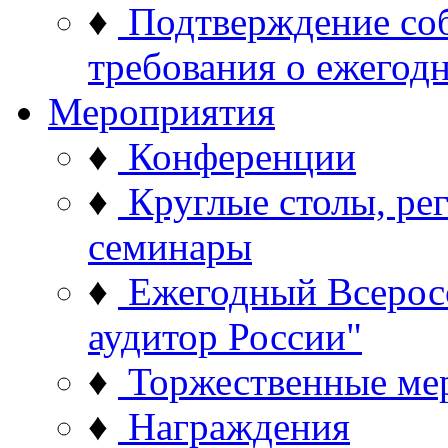
♦
Подтверждение со
требования о ежего
Мероприятия
♦
Конференции
♦
Круглые столы, ре
семинары
♦
Ежегодный Всерос
аудитор России"
♦
Торжественные ме
♦
Награждения