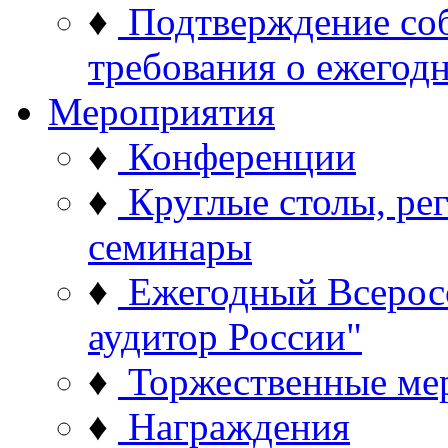
♦
Подтверждение со
требования о ежего
Мероприятия
♦
Конференции
♦
Круглые столы, ре
семинары
♦
Ежегодный Всерос
аудитор России"
♦
Торжественные ме
♦
Награждения