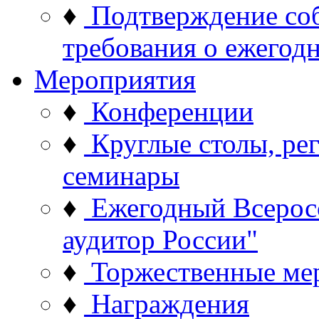
♦
Подтверждение со
требования о ежего
Мероприятия
♦
Конференции
♦
Круглые столы, ре
семинары
♦
Ежегодный Всерос
аудитор России"
♦
Торжественные ме
♦
Награждения