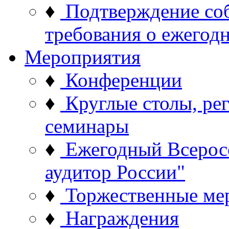
♦
Подтверждение со
требования о ежего
Мероприятия
♦
Конференции
♦
Круглые столы, ре
семинары
♦
Ежегодный Всерос
аудитор России"
♦
Торжественные ме
♦
Награждения