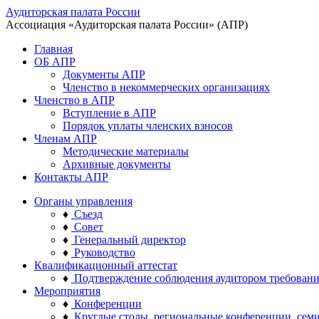
Аудиторская палата России
Ассоциация «Аудиторская палата России» (АПР)
Главная
ОБ АПР
Документы АПР
Членство в некоммерческих организациях
Членство в АПР
Вступление в АПР
Порядок уплаты членских взносов
Членам АПР
Методические материалы
Архивные документы
Контакты АПР
Органы управления
♦
Съезд
♦
Совет
♦
Генеральный директор
♦
Руководство
Квалификационный аттестат
♦
Подтверждение соблюдения аудитором требован
Мероприятия
♦
Конференции
♦
Круглые столы, региональные конференции, сем