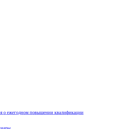
ия о ежегодном повышении квалификации
инары