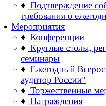
♦
Подтверждение со
требования о ежего
Мероприятия
♦
Конференции
♦
Круглые столы, ре
семинары
♦
Ежегодный Всерос
аудитор России"
♦
Торжественные ме
♦
Награждения