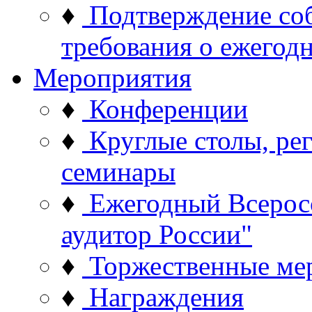
♦
Подтверждение со
требования о ежего
Мероприятия
♦
Конференции
♦
Круглые столы, ре
семинары
♦
Ежегодный Всерос
аудитор России"
♦
Торжественные ме
♦
Награждения