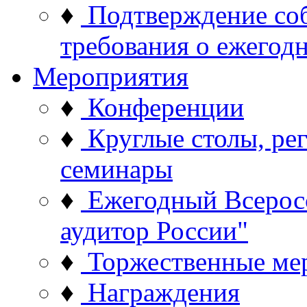
♦
Подтверждение со
требования о ежего
Мероприятия
♦
Конференции
♦
Круглые столы, ре
семинары
♦
Ежегодный Всерос
аудитор России"
♦
Торжественные ме
♦
Награждения