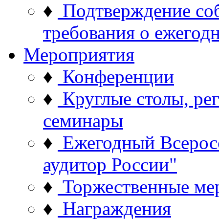
♦
Подтверждение со
требования о ежего
Мероприятия
♦
Конференции
♦
Круглые столы, ре
семинары
♦
Ежегодный Всерос
аудитор России"
♦
Торжественные ме
♦
Награждения