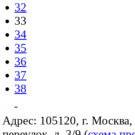
32
33
34
35
36
37
38
Адрес: 105120, г. Москва
переулок, д. 3/9 (
схема пр