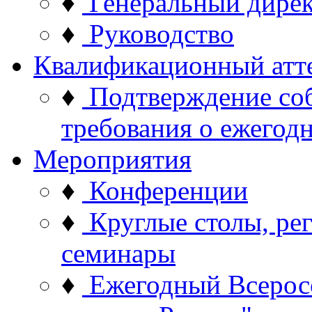
♦
Генеральный дире
♦
Руководство
Квалификационный атт
♦
Подтверждение со
требования о ежего
Мероприятия
♦
Конференции
♦
Круглые столы, ре
семинары
♦
Ежегодный Всерос