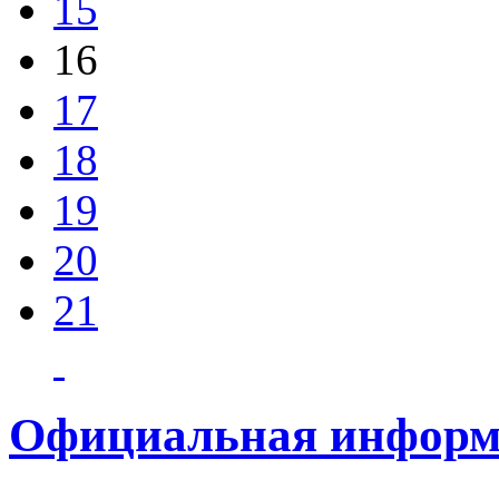
15
16
17
18
19
20
21
Официальная информ