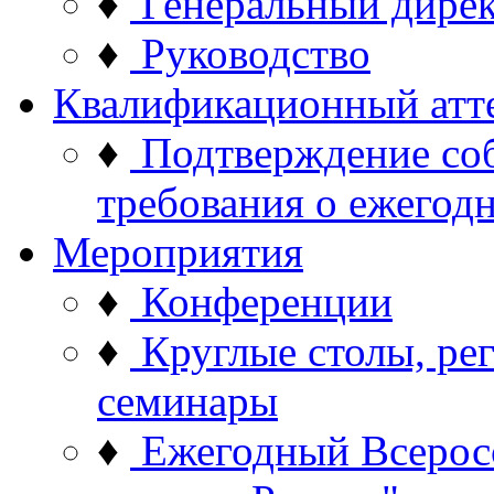
♦
Генеральный дире
♦
Руководство
Квалификационный атт
♦
Подтверждение со
требования о ежего
Мероприятия
♦
Конференции
♦
Круглые столы, ре
семинары
♦
Ежегодный Всерос