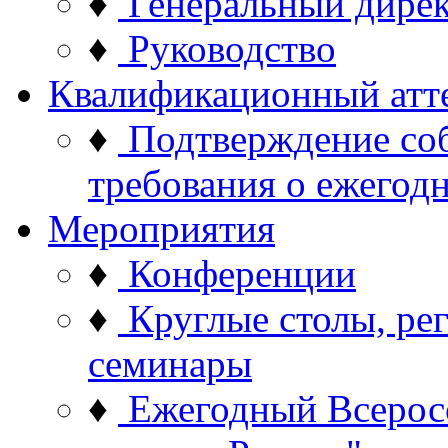
♦
Генеральный дире
♦
Руководство
Квалификационный атт
♦
Подтверждение со
требования о ежего
Мероприятия
♦
Конференции
♦
Круглые столы, ре
семинары
♦
Ежегодный Всерос