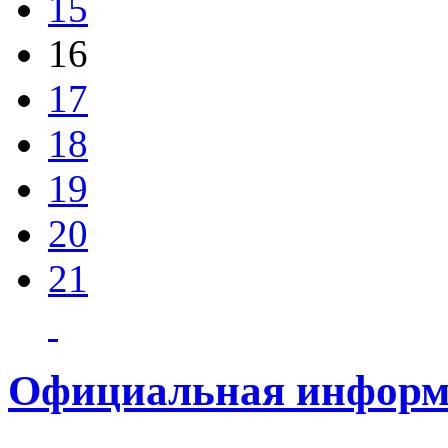
15
16
17
18
19
20
21
Официальная информ