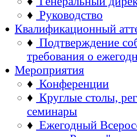
♦
Генеральный дире
♦
Руководство
Квалификационный атт
♦
Подтверждение со
требования о ежего
Мероприятия
♦
Конференции
♦
Круглые столы, ре
семинары
♦
Ежегодный Всерос