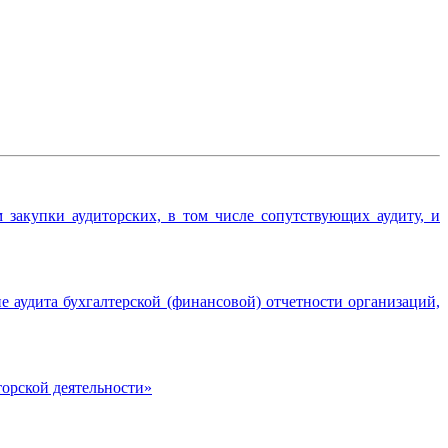
закупки аудиторских, в том числе сопутствующих аудиту, и
 аудита бухгалтерской (финансовой) отчетности организаций,
торской деятельности»