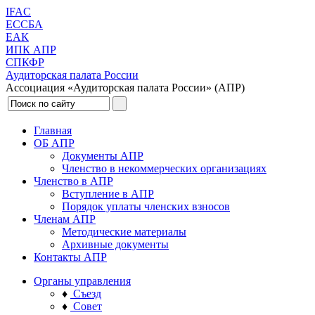
IFAC
ЕССБА
ЕАК
ИПК АПР
СПКФР
Аудиторская палата России
Ассоциация «Аудиторская палата России» (АПР)
Главная
ОБ АПР
Документы АПР
Членство в некоммерческих организациях
Членство в АПР
Вступление в АПР
Порядок уплаты членских взносов
Членам АПР
Методические материалы
Архивные документы
Контакты АПР
Органы управления
♦
Съезд
♦
Совет