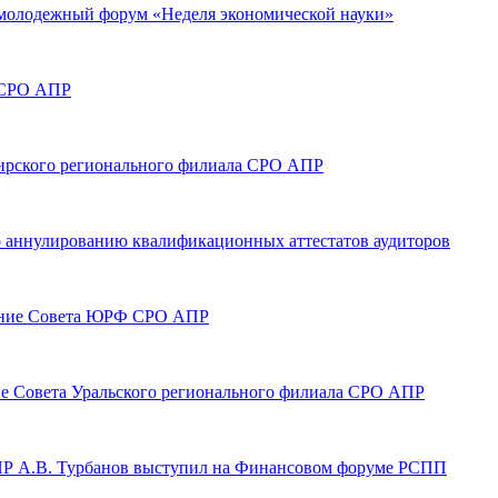
й молодежный форум «Неделя экономической науки»
а СРО АПР
ибирского регионального филиала СРО АПР
по аннулированию квалификационных аттестатов аудиторов
едание Совета ЮРФ СРО АПР
ание Совета Уральского регионального филиала СРО АПР
АПР А.В. Турбанов выступил на Финансовом форуме РСПП