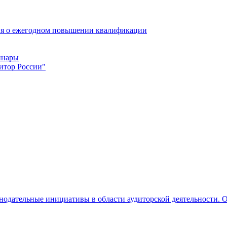
ия о ежегодном повышении квалификации
инары
итор России"
нодательные инициативы в области аудиторской деятельности. О