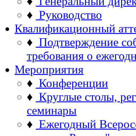
♦
Генеральный дире
♦
Руководство
Квалификационный атт
♦
Подтверждение со
требования о ежего
Мероприятия
♦
Конференции
♦
Круглые столы, ре
семинары
♦
Ежегодный Всерос