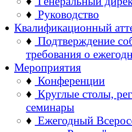
♦
Генеральный дире
♦
Руководство
Квалификационный атт
♦
Подтверждение со
требования о ежего
Мероприятия
♦
Конференции
♦
Круглые столы, ре
семинары
♦
Ежегодный Всерос