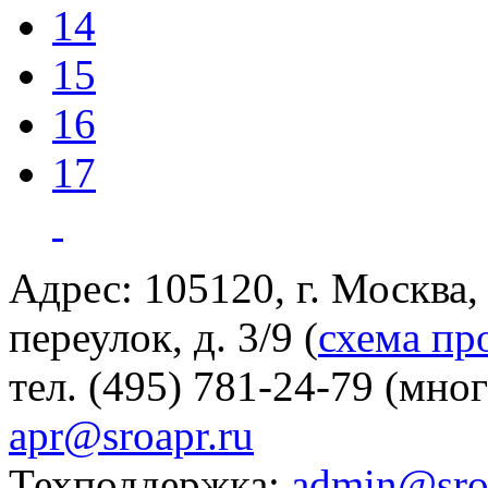
14
15
16
17
Адрес: 105120, г. Москва
переулок, д. 3/9 (
схема пр
тел. (495) 781-24-79 (мно
apr@sroapr.ru
Техподдержка:
admin@sro