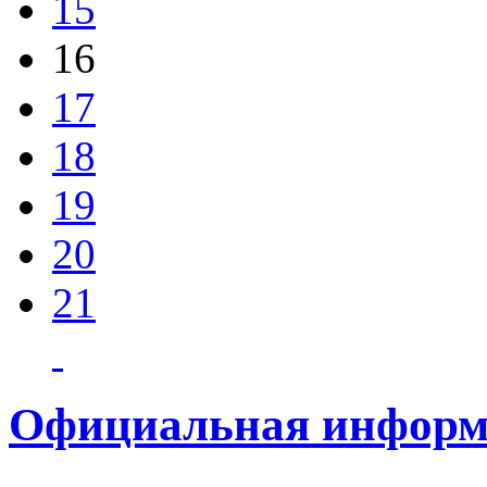
15
16
17
18
19
20
21
Официальная информ