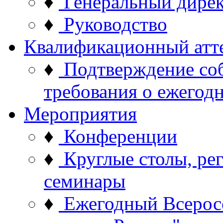
♦
Генеральный дире
♦
Руководство
Квалификационный атт
♦
Подтверждение со
требования о ежего
Мероприятия
♦
Конференции
♦
Круглые столы, ре
семинары
♦
Ежегодный Всерос