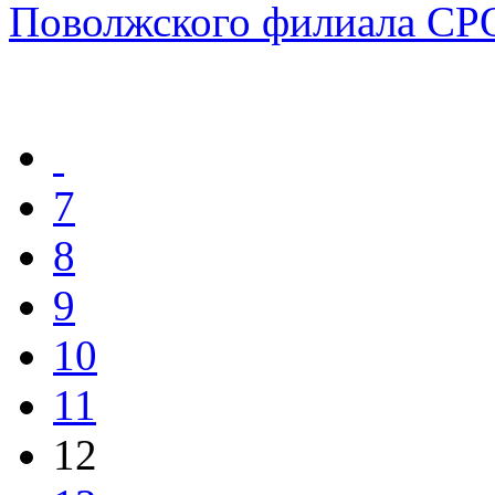
Поволжского филиала С
7
8
9
10
11
12