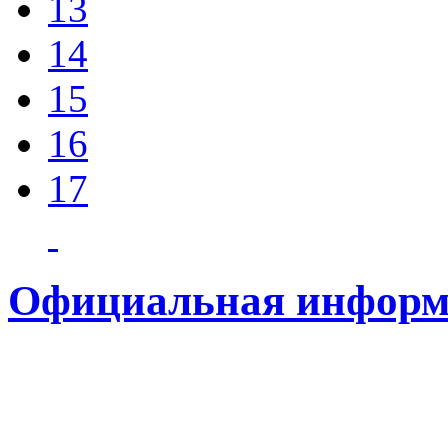
13
14
15
16
17
Официальная информ