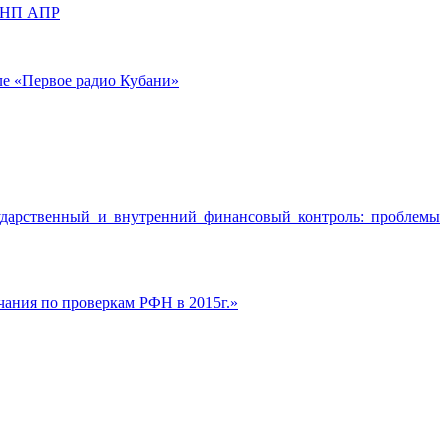
О НП АПР
е «Первое радио Кубани»
ударственный и внутренний финансовый контроль: проблемы
чания по проверкам РФН в 2015г.»