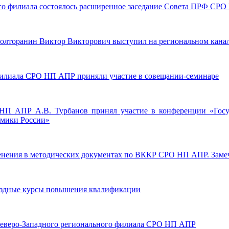
ного филиала состоялось расширенное заседание Совета ПРФ СР
олторанин Виктор Викторович выступил на региональном канал
 филиала СРО НП АПР приняли участие в совещании-семинаре
О НП АПР А.В. Турбанов принял участие в конференции «Гос
омики России»
Изменения в методических документах по ВККР СРО НП АПР. Заме
выездные курсы повышения квалификации
а Северо-Западного регионального филиала СРО НП АПР