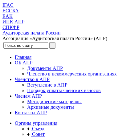
IFAC
ЕССБА
ЕАК
ИПК АПР
СПКФР
Аудиторская палата России
Ассоциация «Аудиторская палата России» (АПР)
Главная
ОБ АПР
Документы АПР
Членство в некоммерческих организациях
Членство в АПР
Вступление в АПР
Порядок уплаты членских взносов
Членам АПР
Методические материалы
Архивные документы
Контакты АПР
Органы управления
♦
Съезд
♦
Совет