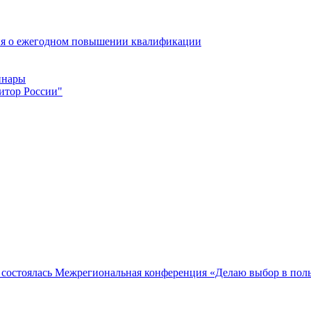
ия о ежегодном повышении квалификации
инары
итор России"
я состоялась Межрегиональная конференция «Делаю выбор в поль