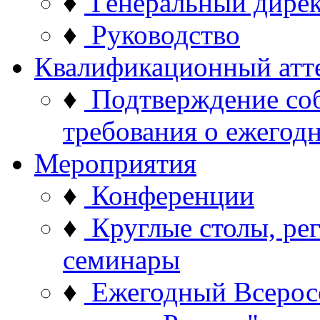
♦
Генеральный дире
♦
Руководство
Квалификационный атт
♦
Подтверждение со
требования о ежего
Мероприятия
♦
Конференции
♦
Круглые столы, ре
семинары
♦
Ежегодный Всерос