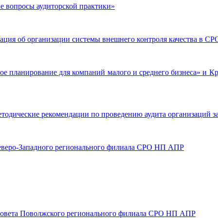
ные вопросы аудиторской практики»
рмация об организации системы внешнего контроля качества в 
ное планирование для компаний малого и среднего бизнеса» и 
Методические рекомендации по проведению аудита организаций з
 Северо-Западного регионального филиала СРО НП АПР
ие Совета Поволжского регионального филиала СРО НП АПР