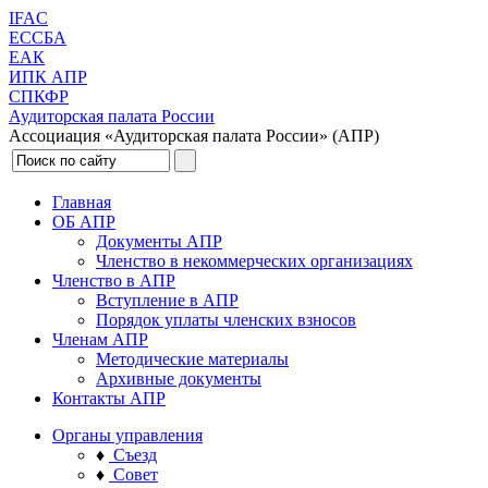
IFAC
ЕССБА
ЕАК
ИПК АПР
СПКФР
Аудиторская палата России
Ассоциация «Аудиторская палата России» (АПР)
Главная
ОБ АПР
Документы АПР
Членство в некоммерческих организациях
Членство в АПР
Вступление в АПР
Порядок уплаты членских взносов
Членам АПР
Методические материалы
Архивные документы
Контакты АПР
Органы управления
♦
Съезд
♦
Совет