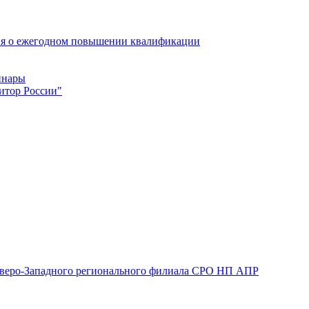
ия о ежегодном повышении квалификации
инары
итор России"
 Северо-Западного регионального филиала СРО НП АПР