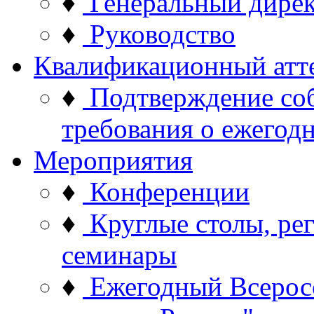
♦
Генеральный дире
♦
Руководство
Квалификационный атт
♦
Подтверждение со
требования о ежего
Мероприятия
♦
Конференции
♦
Круглые столы, ре
семинары
♦
Ежегодный Всерос