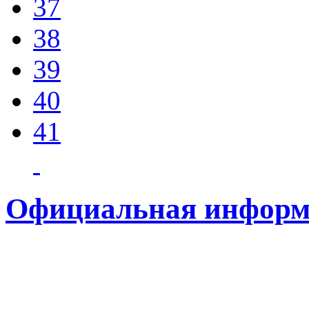
37
38
39
40
41
Официальная информ