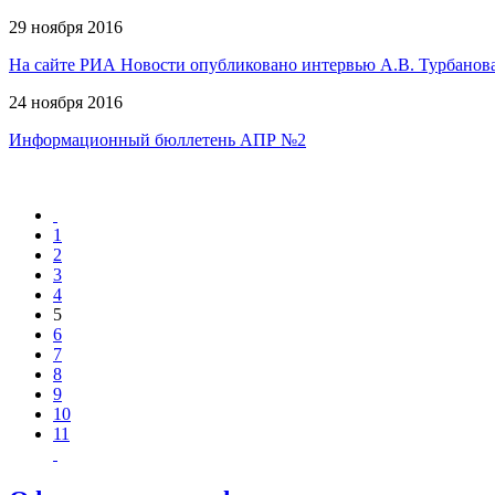
29 ноября 2016
На сайте РИА Новости опубликовано интервью А.В. Турбанова
24 ноября 2016
Информационный бюллетень АПР №2
1
2
3
4
5
6
7
8
9
10
11