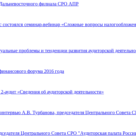
та Дальневосточного филиала СРО АПР
с состоялся семинар-вебинар «Сложные вопросы налогообложен
ктуальные проблемы и тенденции развития аудиторской деятельн
финансового форума 2016 года
2-аудит «Сведения об аудиторской деятельности»
 интервью А.В. Турбанова, председателя Центрального Совета С
едседателя Центрального Совета СРО "Аудиторская палата Росси