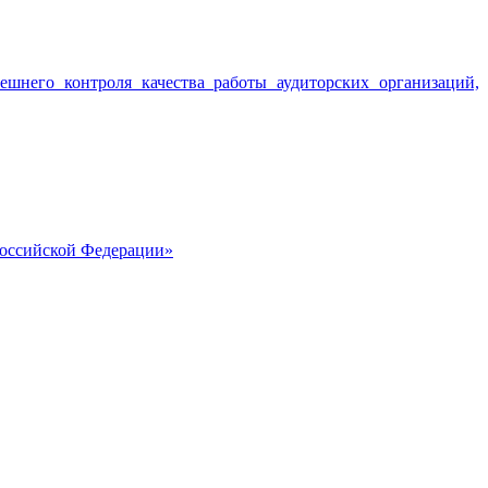
него контроля качества работы аудиторских организаций,
Российской Федерации»