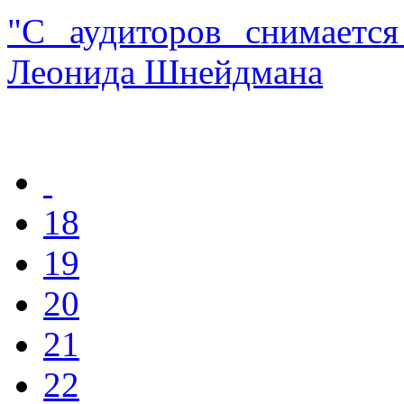
"С аудиторов снимаетс
Леонида Шнейдмана
18
19
20
21
22