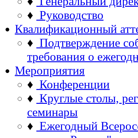
♦
Генеральный дире
♦
Руководство
Квалификационный атт
♦
Подтверждение со
требования о ежего
Мероприятия
♦
Конференции
♦
Круглые столы, ре
семинары
♦
Ежегодный Всерос