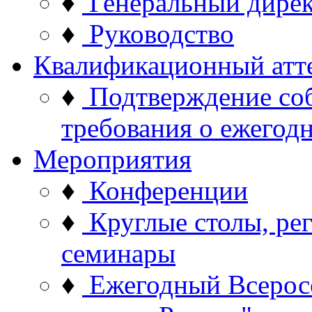
♦
Генеральный дире
♦
Руководство
Квалификационный атт
♦
Подтверждение со
требования о ежего
Мероприятия
♦
Конференции
♦
Круглые столы, ре
семинары
♦
Ежегодный Всерос