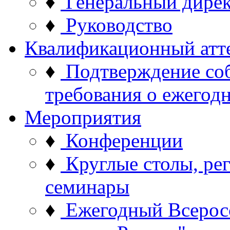
♦
Генеральный дире
♦
Руководство
Квалификационный атт
♦
Подтверждение со
требования о ежего
Мероприятия
♦
Конференции
♦
Круглые столы, ре
семинары
♦
Ежегодный Всерос