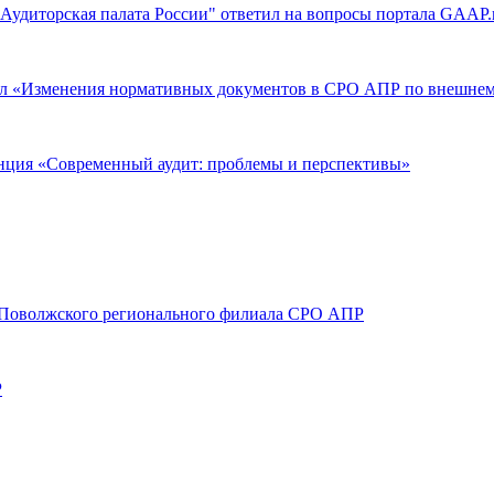
Аудиторская палата России" ответил на вопросы портала GAAP.
тол «Изменения нормативных документов в СРО АПР по внешнему
енция «Современный аудит: проблемы и перспективы»
та Поволжского регионального филиала СРО АПР
Р