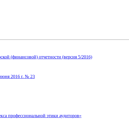
кой (финансовой) отчетности (версия 5/2016)
июня 2016 г. № 23
екса профессиональной этики аудиторов»