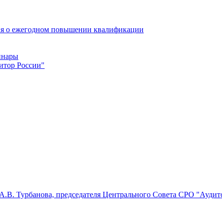
ия о ежегодном повышении квалификации
инары
итор России"
.В. Турбанова, председателя Центрального Совета СРО "Аудито