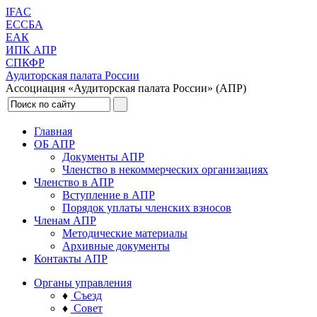
IFAC
ЕССБА
ЕАК
ИПК АПР
СПКФР
Аудиторская палата России
Ассоциация «Аудиторская палата России» (АПР)
Главная
ОБ АПР
Документы АПР
Членство в некоммерческих организациях
Членство в АПР
Вступление в АПР
Порядок уплаты членских взносов
Членам АПР
Методические материалы
Архивные документы
Контакты АПР
Органы управления
♦
Съезд
♦
Совет