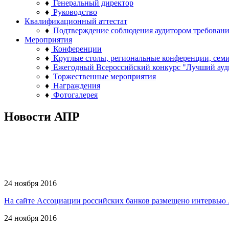
♦
Генеральный директор
♦
Руководство
Квалификационный аттестат
♦
Подтверждение соблюдения аудитором требован
Мероприятия
♦
Конференции
♦
Круглые столы, региональные конференции, сем
♦
Ежегодный Всероссийский конкурс "Лучший ауд
♦
Торжественные мероприятия
♦
Награждения
♦
Фотогалерея
Новости АПР
24 ноября 2016
На сайте Ассоциации российских банков размещено интервью А
24 ноября 2016