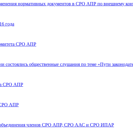
Изменения нормативных документов в СРО АПР по внешнему конт
16 года
 комитета СРО АПР
ции состоялись общественные слушания по теме «Пути законода
ета СРО АПР
 СРО АПР
м объединения членов СРО АПР, СРО ААС и СРО ИПАР