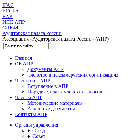
IFAC
ЕССБА
ЕАК
ИПК АПР
СПКФР
Аудиторская палата России
Ассоциация «Аудиторская палата России» (АПР)
Главная
ОБ АПР
Документы АПР
Членство в некоммерческих организациях
Членство в АПР
Вступление в АПР
Порядок уплаты членских взносов
Членам АПР
Методические материалы
Архивные документы
Контакты АПР
Органы управления
♦
Съезд
♦
Совет