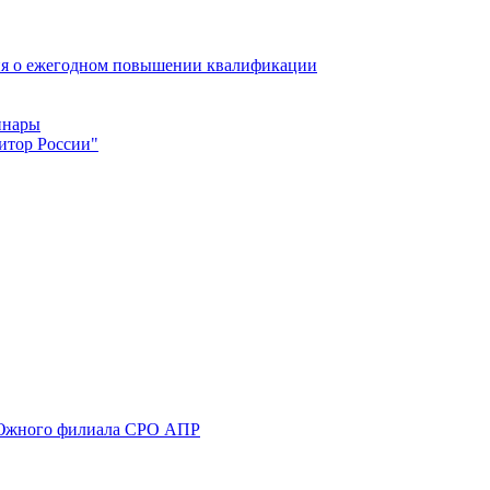
ия о ежегодном повышении квалификации
инары
итор России"
а Южного филиала СРО АПР