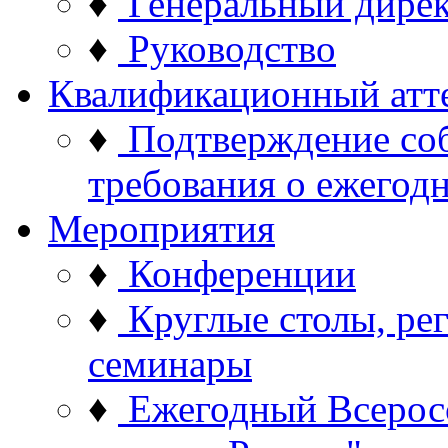
♦
Генеральный дире
♦
Руководство
Квалификационный атт
♦
Подтверждение со
требования о ежего
Мероприятия
♦
Конференции
♦
Круглые столы, ре
семинары
♦
Ежегодный Всерос