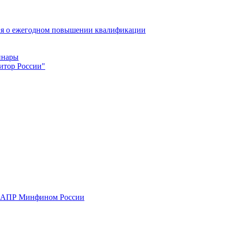
ия о ежегодном повышении квалификации
инары
итор России"
П АПР Минфином России