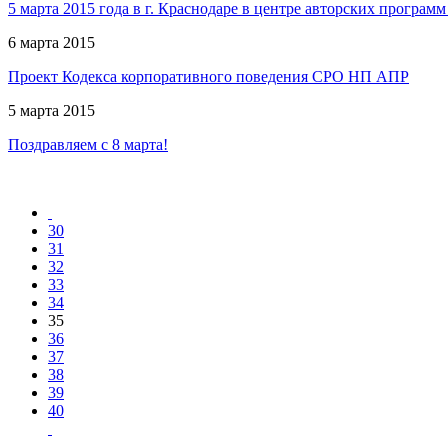
5 марта 2015 года в г. Краснодаре в центре авторских програ
6 марта 2015
Проект Кодекса корпоративного поведения СРО НП АПР
5 марта 2015
Поздравляем с 8 марта!
30
31
32
33
34
35
36
37
38
39
40