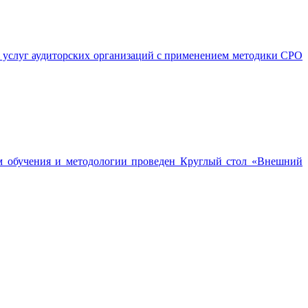
ва услуг аудиторских организаций с применением методики СРО
м обучения и методологии проведен Круглый стол «Внешний