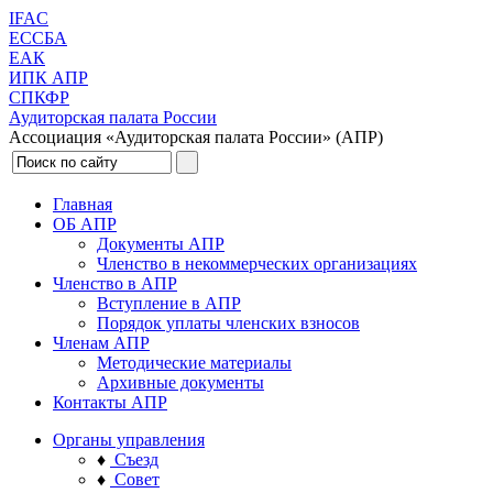
IFAC
ЕССБА
ЕАК
ИПК АПР
СПКФР
Аудиторская палата России
Ассоциация «Аудиторская палата России» (АПР)
Главная
ОБ АПР
Документы АПР
Членство в некоммерческих организациях
Членство в АПР
Вступление в АПР
Порядок уплаты членских взносов
Членам АПР
Методические материалы
Архивные документы
Контакты АПР
Органы управления
♦
Съезд
♦
Совет