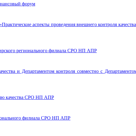
финансовый форум
ол «Практические аспекты проведения внешнего контроля качест
Сибирского регионального филиала СРО НП АПР
чества и Департаментом контроля совместно с Департаменто
ролю качества СРО НП АПР
егионального филиала СРО НП АПР