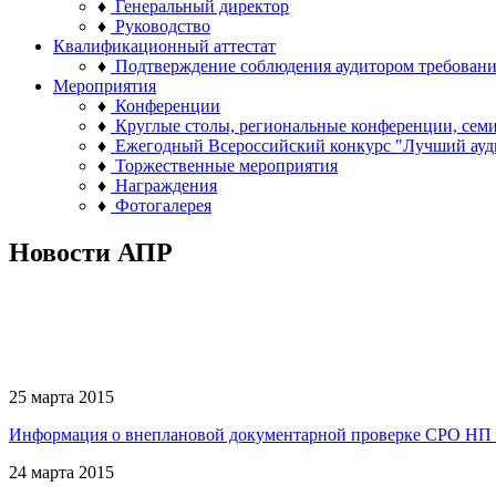
♦
Генеральный директор
♦
Руководство
Квалификационный аттестат
♦
Подтверждение соблюдения аудитором требован
Мероприятия
♦
Конференции
♦
Круглые столы, региональные конференции, сем
♦
Ежегодный Всероссийский конкурс "Лучший ауд
♦
Торжественные мероприятия
♦
Награждения
♦
Фотогалерея
Новости АПР
25 марта 2015
Информация о внеплановой документарной проверке СРО Н
24 марта 2015