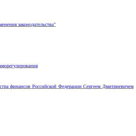
менения законодательства"
саморегулирования
истра финансов Российской Федерации Сергеем Дмитриевичем