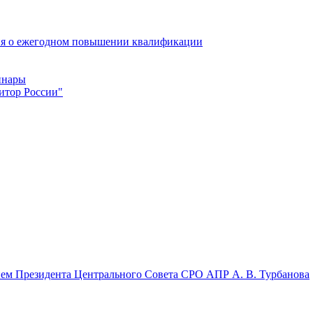
ия о ежегодном повышении квалификации
инары
итор России"
стием Президента Центрального Совета СРО АПР А. В. Турбанова