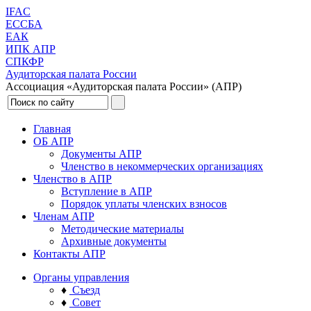
IFAC
ЕССБА
ЕАК
ИПК АПР
СПКФР
Аудиторская палата России
Ассоциация «Аудиторская палата России» (АПР)
Главная
ОБ АПР
Документы АПР
Членство в некоммерческих организациях
Членство в АПР
Вступление в АПР
Порядок уплаты членских взносов
Членам АПР
Методические материалы
Архивные документы
Контакты АПР
Органы управления
♦
Съезд
♦
Совет