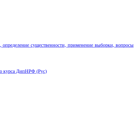
ков, определение существенности, применение выборки, вопросы
го курса ДипНРФ (Рус)