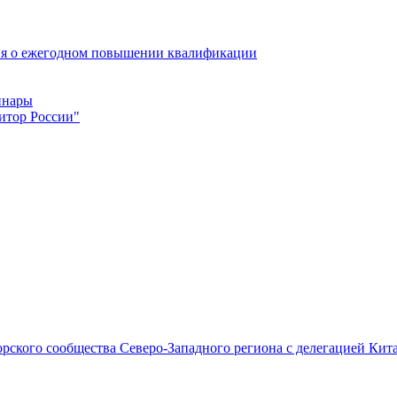
ия о ежегодном повышении квалификации
инары
итор России"
иторского сообщества Северо-Западного региона с делегацией К