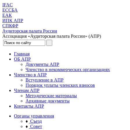
IFAC
ЕССБА
ЕАК
ИПК АПР
СПКФР
Аудиторская палата России
Ассоциация «Аудиторская палата России» (АПР)
Главная
ОБ АПР
Документы АПР
Членство в некоммерческих организациях
Членство в АПР
Вступление в АПР
Порядок уплаты членских взносов
Членам АПР
Методические материалы
Архивные документы
Контакты АПР
Органы управления
♦
Съезд
♦
Совет