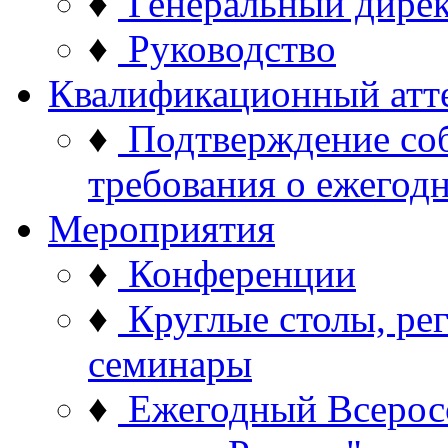
♦
Генеральный дире
♦
Руководство
Квалификационный атт
♦
Подтверждение со
требования о ежего
Мероприятия
♦
Конференции
♦
Круглые столы, ре
семинары
♦
Ежегодный Всерос