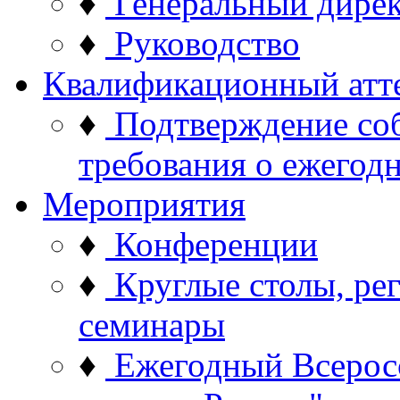
♦
Генеральный дире
♦
Руководство
Квалификационный атт
♦
Подтверждение со
требования о ежего
Мероприятия
♦
Конференции
♦
Круглые столы, ре
семинары
♦
Ежегодный Всерос