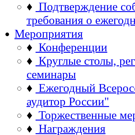
♦
Подтверждение со
требования о ежего
Мероприятия
♦
Конференции
♦
Круглые столы, ре
семинары
♦
Ежегодный Всерос
аудитор России"
♦
Торжественные ме
♦
Награждения