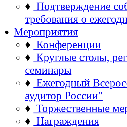
♦
Подтверждение со
требования о ежего
Мероприятия
♦
Конференции
♦
Круглые столы, ре
семинары
♦
Ежегодный Всерос
аудитор России"
♦
Торжественные ме
♦
Награждения