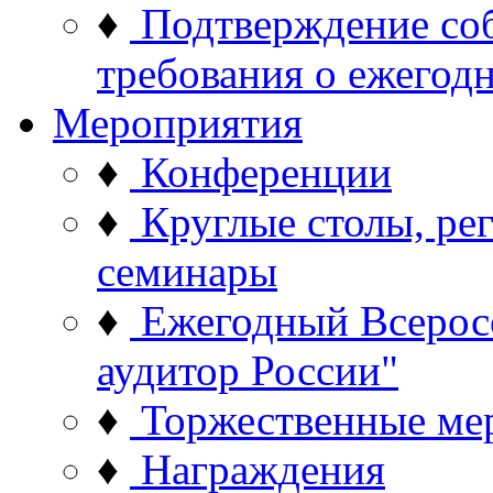
♦
Подтверждение со
требования о ежего
Мероприятия
♦
Конференции
♦
Круглые столы, ре
семинары
♦
Ежегодный Всерос
аудитор России"
♦
Торжественные ме
♦
Награждения