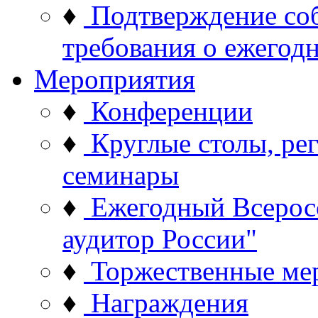
♦
Подтверждение со
требования о ежего
Мероприятия
♦
Конференции
♦
Круглые столы, ре
семинары
♦
Ежегодный Всерос
аудитор России"
♦
Торжественные ме
♦
Награждения