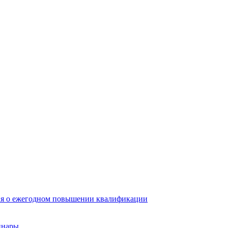
ия о ежегодном повышении квалификации
инары