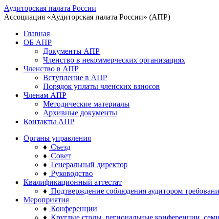
Аудиторская палата России
Ассоциация «Аудиторская палата России» (АПР)
Главная
ОБ АПР
Документы АПР
Членство в некоммерческих организациях
Членство в АПР
Вступление в АПР
Порядок уплаты членских взносов
Членам АПР
Методические материалы
Архивные документы
Контакты АПР
Органы управления
♦
Съезд
♦
Совет
♦
Генеральный директор
♦
Руководство
Квалификационный аттестат
♦
Подтверждение соблюдения аудитором требован
Мероприятия
♦
Конференции
♦
Круглые столы, региональные конференции, сем