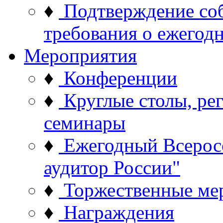
♦
Подтверждение со
требования о ежего
Мероприятия
♦
Конференции
♦
Круглые столы, ре
семинары
♦
Ежегодный Всерос
аудитор России"
♦
Торжественные ме
♦
Награждения