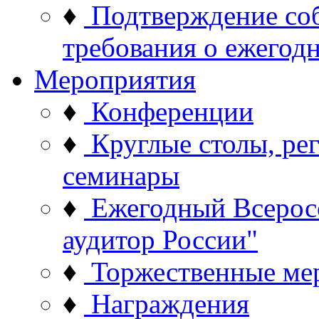
♦
Подтверждение со
требования о ежего
Мероприятия
♦
Конференции
♦
Круглые столы, ре
семинары
♦
Ежегодный Всерос
аудитор России"
♦
Торжественные ме
♦
Награждения