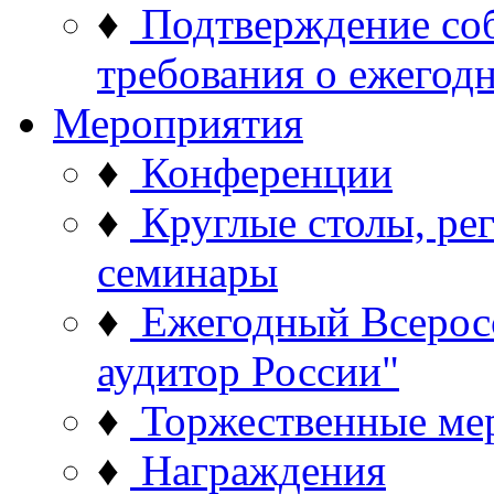
♦
Подтверждение со
требования о ежего
Мероприятия
♦
Конференции
♦
Круглые столы, ре
семинары
♦
Ежегодный Всерос
аудитор России"
♦
Торжественные ме
♦
Награждения