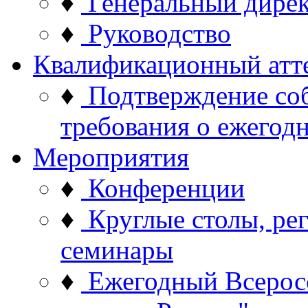
♦
Генеральный дире
♦
Руководство
Квалификационный атт
♦
Подтверждение со
требования о ежего
Мероприятия
♦
Конференции
♦
Круглые столы, ре
семинары
♦
Ежегодный Всерос