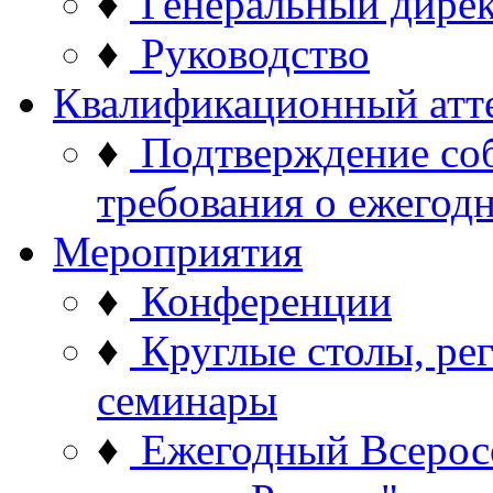
♦
Генеральный дире
♦
Руководство
Квалификационный атт
♦
Подтверждение со
требования о ежего
Мероприятия
♦
Конференции
♦
Круглые столы, ре
семинары
♦
Ежегодный Всерос