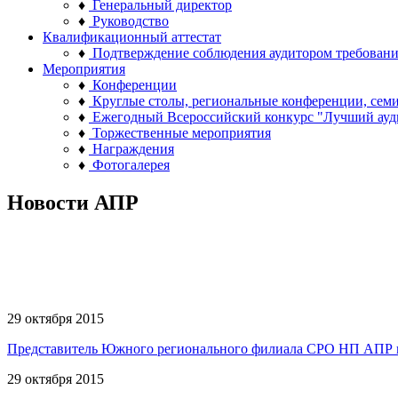
♦
Генеральный директор
♦
Руководство
Квалификационный аттестат
♦
Подтверждение соблюдения аудитором требован
Мероприятия
♦
Конференции
♦
Круглые столы, региональные конференции, сем
♦
Ежегодный Всероссийский конкурс "Лучший ауд
♦
Торжественные мероприятия
♦
Награждения
♦
Фотогалерея
Новости АПР
29 октября 2015
Представитель Южного регионального филиала СРО НП АПР пр
29 октября 2015