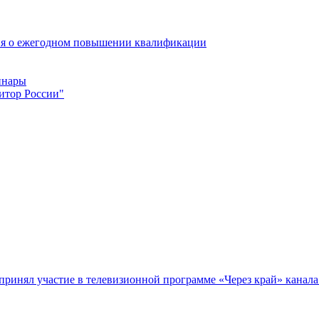
ия о ежегодном повышении квалификации
инары
итор России"
инял участие в телевизионной программе «Через край» канала