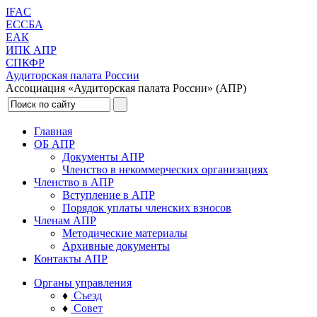
IFAC
ЕССБА
ЕАК
ИПК АПР
СПКФР
Аудиторская палата России
Ассоциация «Аудиторская палата России» (АПР)
Главная
ОБ АПР
Документы АПР
Членство в некоммерческих организациях
Членство в АПР
Вступление в АПР
Порядок уплаты членских взносов
Членам АПР
Методические материалы
Архивные документы
Контакты АПР
Органы управления
♦
Съезд
♦
Совет