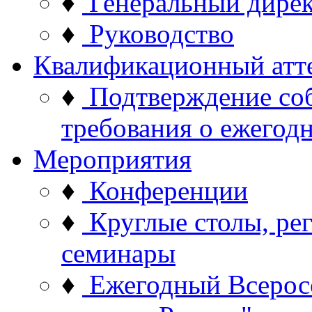
♦
Генеральный дире
♦
Руководство
Квалификационный атт
♦
Подтверждение со
требования о ежего
Мероприятия
♦
Конференции
♦
Круглые столы, ре
семинары
♦
Ежегодный Всерос