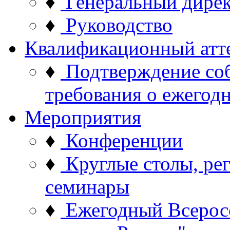
♦
Генеральный дире
♦
Руководство
Квалификационный атт
♦
Подтверждение со
требования о ежего
Мероприятия
♦
Конференции
♦
Круглые столы, ре
семинары
♦
Ежегодный Всерос