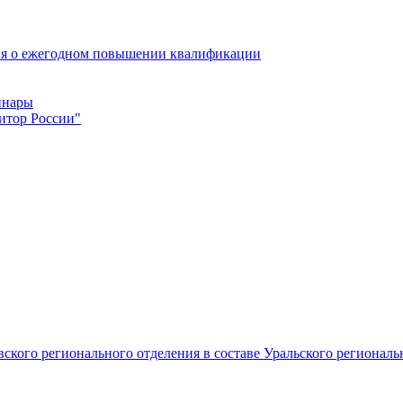
ия о ежегодном повышении квалификации
инары
итор России"
овского регионального отделения в составе Уральского регион