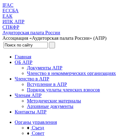
IFAC
ЕССБА
ЕАК
ИПК АПР
СПКФР
Аудиторская палата России
Ассоциация «Аудиторская палата России» (АПР)
Главная
ОБ АПР
Документы АПР
Членство в некоммерческих организациях
Членство в АПР
Вступление в АПР
Порядок уплаты членских взносов
Членам АПР
Методические материалы
Архивные документы
Контакты АПР
Органы управления
♦
Съезд
♦
Совет