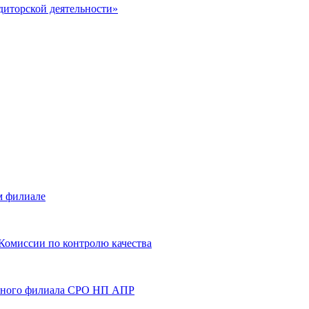
удиторской деятельности»
м филиале
 Комиссии по контролю качества
ального филиала СРО НП АПР