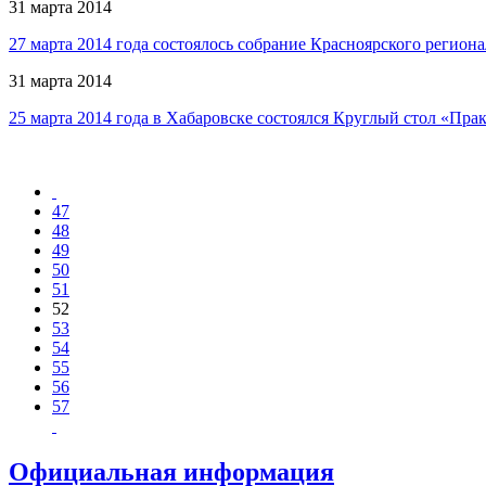
31 марта 2014
27 марта 2014 года состоялось собрание Красноярского реги
31 марта 2014
25 марта 2014 года в Хабаровске состоялся Круглый стол «Пр
47
48
49
50
51
52
53
54
55
56
57
Официальная информация