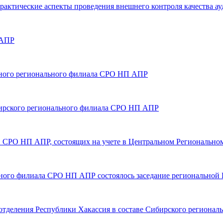
Практические аспекты проведения внешнего контроля качества а
 АПР
точного регионального филиала СРО НП АПР
Сибирского регионального филиала СРО НП АПР
ов СРО НП АПР, состоящих на учете в Центральном Регионально
льного филиала СРО НП АПР состоялось заседание региональной
о отделения Республики Хакассия в составе Сибирского регион